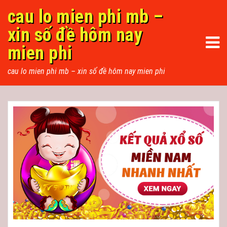
Skip
cau lo mien phi mb –
to
xin số đề hôm nay
content
mien phi
cau lo mien phi mb – xin số đề hôm nay mien phi