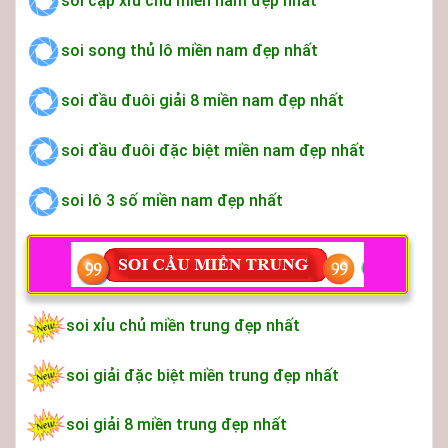
soi cặp xỉu chủ miền nam đẹp nhất
soi song thủ lô miền nam đẹp nhất
soi đầu đuôi giải 8 miền nam đẹp nhất
soi đầu đuôi đặc biệt miền nam đẹp nhất
soi lô 3 số miền nam đẹp nhất
soi xỉu chủ miền trung đẹp nhất
soi giải đặc biệt miền trung đẹp nhất
soi giải 8 miền trung đẹp nhất