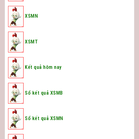
XSMN
XSMT
Kết quả hôm nay
Sổ kết quả XSMB
Sổ kết quả XSMN