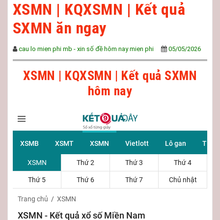
XSMN | KQXSMN | Kết quả
SXMN ăn ngay
cau lo mien phi mb - xin số đề hôm nay mien phi
05/05/2026
XSMN | KQXSMN | Kết quả SXMN
hôm nay