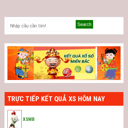
Search
TRỰC TIẾP KẾT QUẢ XS HÔM NAY
XSMB