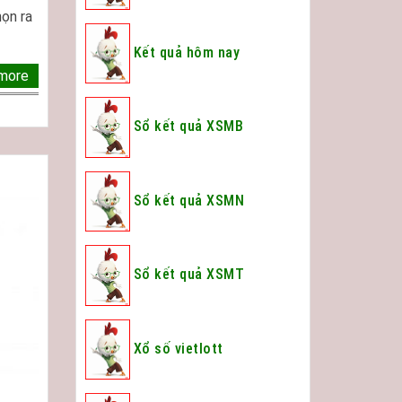
ọn ra
Kết quả hôm nay
more
Sổ kết quả XSMB
Sổ kết quả XSMN
Sổ kết quả XSMT
Xổ số vietlott