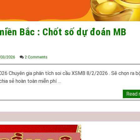
miền Bắc : Chốt số dự đoán MB
/03/2026
2 Comments
6 Chuyên gia phân tích soi cầu XSMB 8/2/2026 . Sẽ chọn ra b
chia sẻ hoàn toàn miễn phí …
Read 