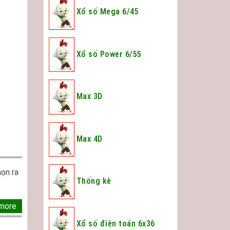
Xổ số Mega 6/45
Xổ số Power 6/55
Max 3D
Max 4D
ọn ra
Thống kê
more
Xổ số điện toán 6x36