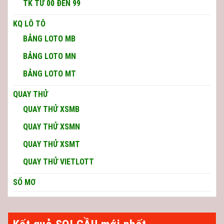
TK TỪ 00 ĐẾN 99
KQ LÔ TÔ
BẢNG LOTO MB
BẢNG LOTO MN
BẢNG LOTO MT
QUAY THỬ
QUAY THỬ XSMB
QUAY THỬ XSMN
QUAY THỬ XSMT
QUAY THỬ VIETLOTT
SỔ MƠ