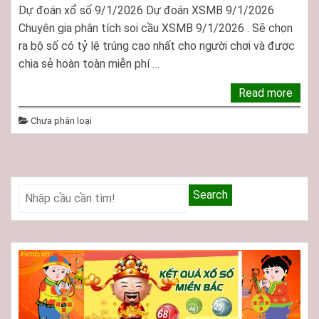
Dự đoán xổ số 9/1/2026 Dự đoán XSMB 9/1/2026
Chuyên gia phân tích soi cầu XSMB 9/1/2026 . Sẽ chọn
ra bộ số có tỷ lệ trúng cao nhất cho người chơi và được
chia sẻ hoàn toàn miễn phí …
Read more
Chưa phân loại
Search