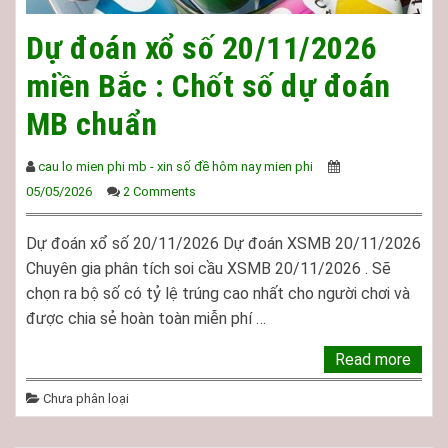
Dự đoán xổ số 20/11/2026
miền Bắc : Chốt số dự đoán
MB chuẩn
cau lo mien phi mb - xin số đề hôm nay mien phi
05/05/2026
2 Comments
Dự đoán xổ số 20/11/2026 Dự đoán XSMB 20/11/2026
Chuyên gia phân tích soi cầu XSMB 20/11/2026 . Sẽ
chọn ra bộ số có tỷ lệ trúng cao nhất cho người chơi và
được chia sẻ hoàn toàn miễn phí …
Read more
Chưa phân loại