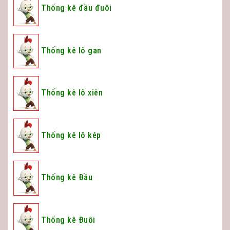
Thống kê đầu đuôi
Thống kê lô gan
Thống kê lô xiên
Thống kê lô kép
Thống kê Đầu
Thống kê Đuôi