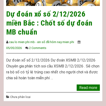
Dự đoán xổ số 2/12/2026
miền Bắc : Chốt số dự đoán
MB chuẩn
cau lo mien phi mb - xin số đề hôm nay mien phi
05/05/2026
2 Comments
Dự đoán xổ số 2/12/2026 Dự đoán XSMB 2/12/2026
Chuyên gia phân tích soi cầu XSMB 2/12/2026 . Sẽ chọn
ra bộ số có tỷ lệ trúng cao nhất cho người chơi và được
chia sẻ hoàn toàn miễn phí …
Read more
Chưa phân loại