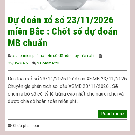
Dự đoán xổ số 23/11/2026
miền Bắc : Chốt số dự đoán
MB chuẩn
cau lo mien phi mb - xin số đề hôm nay mien phi
05/05/2026
2 Comments
Dự đoán xổ số 23/11/2026 Dự đoán XSMB 23/11/2026
Chuyên gia phân tích soi cầu XSMB 23/11/2026 . Sẽ
chọn ra bộ số có tỷ lệ trúng cao nhất cho người chơi và
được chia sẻ hoàn toàn miễn phí …
Read more
Chưa phân loại