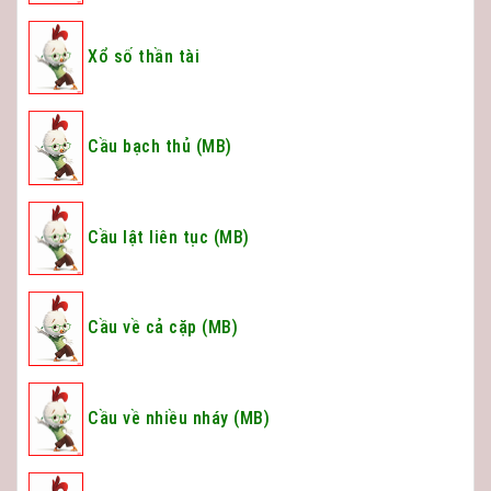
Xổ số thần tài
Cầu bạch thủ (MB)
Cầu lật liên tục (MB)
Cầu về cả cặp (MB)
Cầu về nhiều nháy (MB)