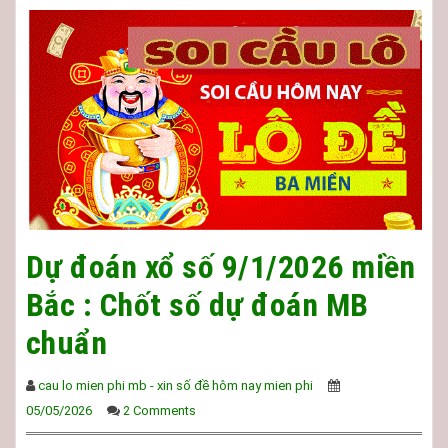
Dự đoán xổ số 9/1/2026 miền
Bắc : Chốt số dự đoán MB
chuẩn
cau lo mien phi mb - xin số đề hôm nay mien phi
05/05/2026
2 Comments