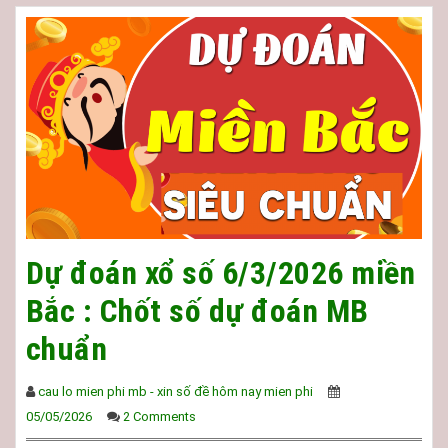
Dự đoán xổ số 6/3/2026 miền
Bắc : Chốt số dự đoán MB
chuẩn
cau lo mien phi mb - xin số đề hôm nay mien phi
05/05/2026
2 Comments