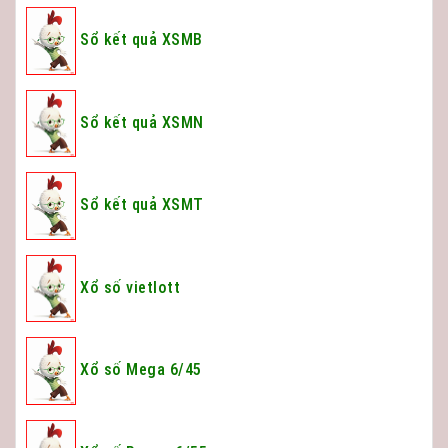
Sổ kết quả XSMB
Sổ kết quả XSMN
Sổ kết quả XSMT
Xổ số vietlott
Xổ số Mega 6/45