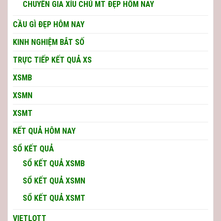
CHUYÊN GIA XÍU CHỦ MT ĐẸP HÔM NAY
CẦU GÌ ĐẸP HÔM NAY
KINH NGHIỆM BẮT SỐ
TRỰC TIẾP KẾT QUẢ XS
XSMB
XSMN
XSMT
KẾT QUẢ HÔM NAY
SỔ KẾT QUẢ
SỔ KẾT QUẢ XSMB
SỔ KẾT QUẢ XSMN
SỔ KẾT QUẢ XSMT
VIETLOTT