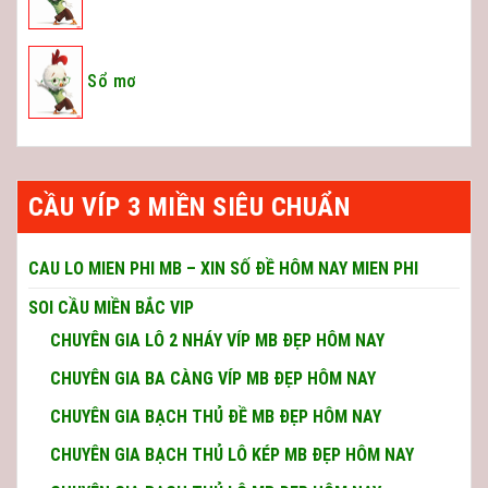
Sổ mơ
CẦU VÍP 3 MIỀN SIÊU CHUẨN
CAU LO MIEN PHI MB – XIN SỐ ĐỀ HÔM NAY MIEN PHI
SOI CẦU MIỀN BẮC VIP
CHUYÊN GIA LÔ 2 NHÁY VÍP MB ĐẸP HÔM NAY
CHUYÊN GIA BA CÀNG VÍP MB ĐẸP HÔM NAY
CHUYÊN GIA BẠCH THỦ ĐỀ MB ĐẸP HÔM NAY
CHUYÊN GIA BẠCH THỦ LÔ KÉP MB ĐẸP HÔM NAY