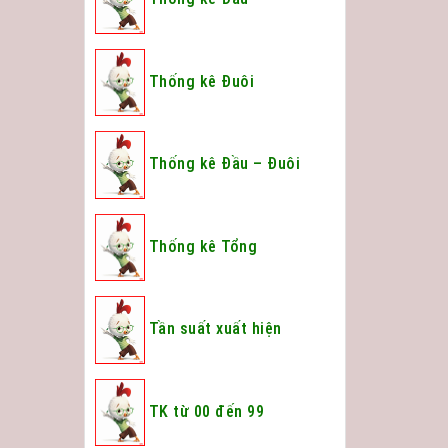
Thống kê Đuôi
Thống kê Đầu – Đuôi
Thống kê Tổng
Tần suất xuất hiện
TK từ 00 đến 99