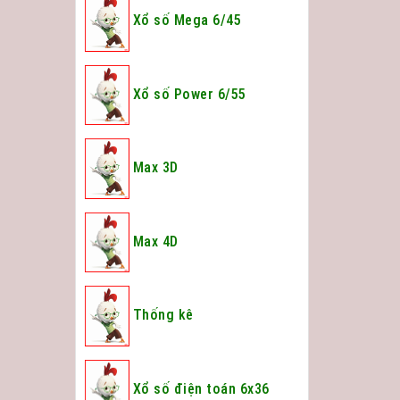
Xổ số Mega 6/45
Xổ số Power 6/55
Max 3D
Max 4D
Thống kê
Xổ số điện toán 6x36